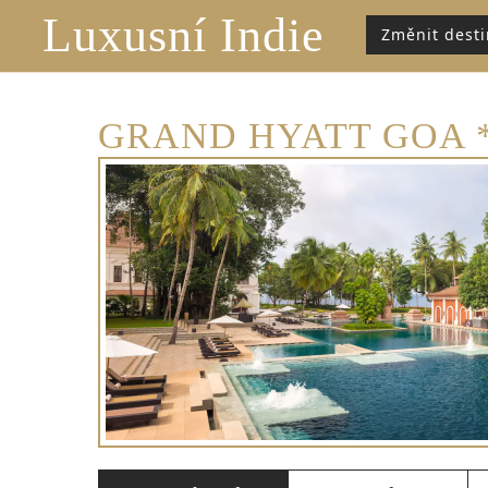
Luxusní Indie
Změnit desti
GRAND HYATT GOA *