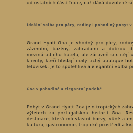
od ostatních částí Indie, což dává dovolené si
Ideální volba pro páry, rodiny i pohodlný pobyt v
Grand Hyatt Goa je vhodný pro páry, rodiny,
zázemím, bazény, zahradami a dobrou dost
mezinárodního hotelu, ale zároveň si chtějí 
klienty, kteří hledají malý tichý boutique 
letovisek. Je to spolehlivá a elegantní volb
Goa v pohodlné a elegantní podobě
Pobyt v Grand Hyatt Goa je o tropických zah
výletech za portugalskou historií Goa. R
destinace, která má vlastní barvy, vůně a e
kultura, gastronomie, tropické prostředí a kv