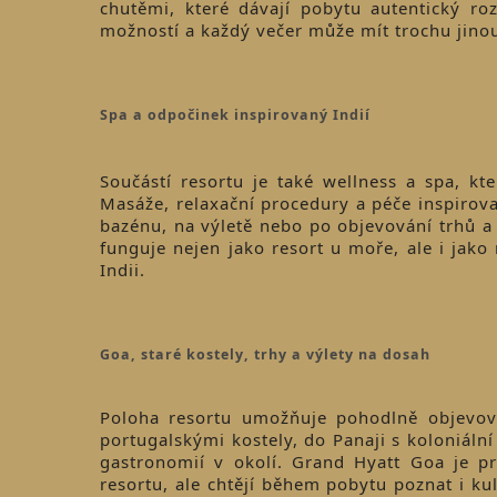
chutěmi, které dávají pobytu autentický ro
možností a každý večer může mít trochu jino
Spa a odpočinek inspirovaný Indií
Součástí resortu je také wellness a spa, kt
Masáže, relaxační procedury a péče inspirova
bazénu, na výletě nebo po objevování trhů 
funguje nejen jako resort u moře, ale i jak
Indii.
Goa, staré kostely, trhy a výlety na dosah
Poloha resortu umožňuje pohodlně objevov
portugalskými kostely, do Panaji s koloniáln
gastronomií v okolí. Grand Hyatt Goa je pr
resortu, ale chtějí během pobytu poznat i kul