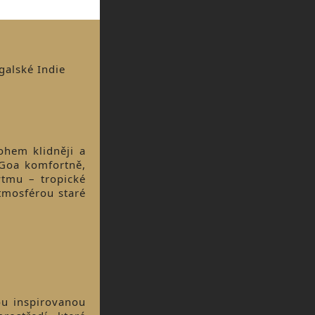
galské Indie
ohem klidněji a
 Goa komfortně,
ytmu – tropické
tmosférou staré
ou inspirovanou