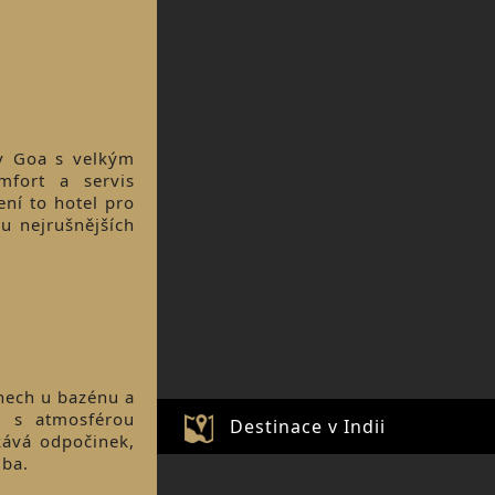
 v Goa s velkým
mfort a servis
ení to hotel pro
u nejrušnějších
nech u bazénu a
u s atmosférou
Destinace v Indii
kává odpočinek,
lba.