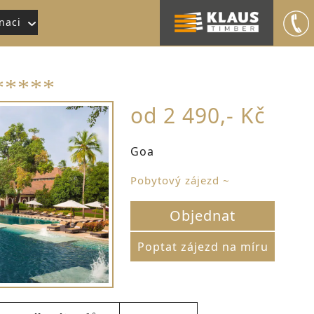
naci
****
od 2 490,- Kč
Goa
Pobytový zájezd ~
Objednat
Poptat zájezd na míru