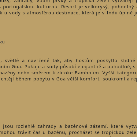
uky, zahrady, vodní prvky a tropická zeleň vytvářejí p
s portugalskou kulturou. Resort je velkorysý, pohodlný
k u vody s atmosférou destinace, která je v Indii úplně j
oku
, světlé a navržené tak, aby hostům poskytlo klidné
áním Goa. Pokoje a suity působí elegantně a pohodlně, 
 bazény nebo směrem k zátoke Bambolim. Vyšší kategori
í chtějí během pobytu v Goa větší komfort, soukromí a re
 jsou rozlehlé zahrady a bazénové zázemí, které vytv
ohou trávit čas u bazénu, procházet se tropickou zelen