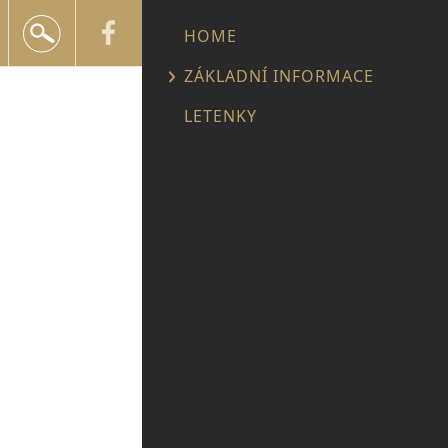
+420 602 552 624
HOME
info@snailtravel.cz
ZÁKLADNÍ INFORMACE
LETENKY