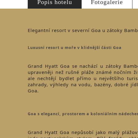
Popis hotelu
Fotogalerie
Elegantní resort v severní Goa u zátoky Bam
Luxusní resort u moře v klidnější části Goa
Grand Hyatt Goa se nachází u zátoky Bambol
upraveněji než rušné pláže známé nočním živ
ale nechtějí bydlet přímo u největšího tur
zahrady, výhledy na vodu, bazény, dobré jíd
Goa.
Goa s elegancí, prostorem a koloniálním nádech
Grand Hyatt Goa nepůsobí jako malý plážový 