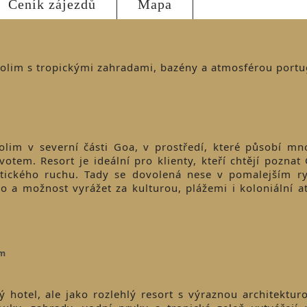
Ceník zájezdů
Mapa
bolim s tropickými zahradami, bazény a atmosférou portu
im v severní části Goa, v prostředí, které působí mn
otem. Resort je ideální pro klienty, kteří chtějí poznat
istického ruchu. Tady se dovolená nese v pomalejším r
lo a možnost vyrážet za kulturou, plážemi i koloniální a
em
hotel, ale jako rozlehlý resort s výraznou architektur