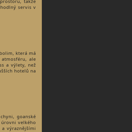
prostoru, takže
ohodlný servis v
bolim, která má
 atmosféru, ale
s a výlety, než
ušších hotelů na
chyni, goanské
 úrovni velkého
 a výraznějšími