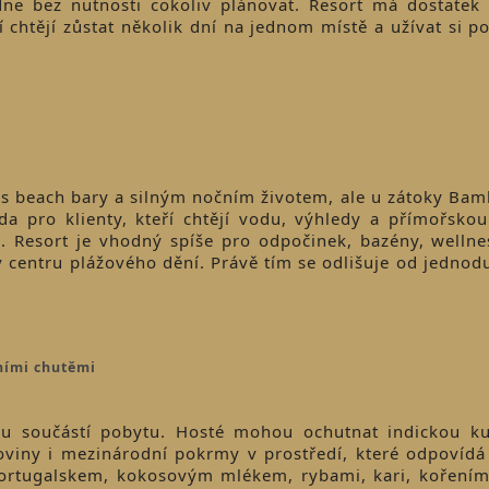
ne bez nutnosti cokoliv plánovat. Resort má dostatek 
ří chtějí zůstat několik dní na jednom místě a užívat si p
e s beach bary a silným nočním životem, ale u zátoky Bam
oda pro klienty, kteří chtějí vodu, výhledy a přímořskou
. Resort je vhodný spíše pro odpočinek, bazény, wellnes
o v centru plážového dění. Právě tím se odlišuje od jednod
ními chutěmi
ou součástí pobytu. Hosté mohou ochutnat indickou ku
uroviny i mezinárodní pokrmy v prostředí, které odpovídá
ortugalskem, kokosovým mlékem, rybami, kari, kořením