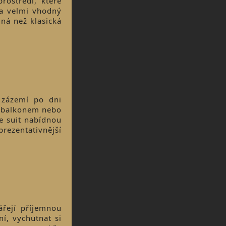
rostředí, které
 a velmi vhodný
iná než klasická
 zázemí po dni
s balkonem nebo
e suit nabídnou
prezentativnější
ářejí příjemnou
í, vychutnat si