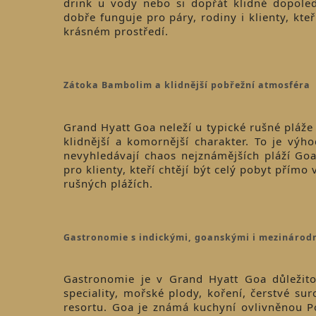
drink u vody nebo si dopřát klidné dopoled
dobře funguje pro páry, rodiny i klienty, kte
krásném prostředí.
Zátoka Bambolim a klidnější pobřežní atmosféra
Grand Hyatt Goa neleží u typické rušné pláž
klidnější a komornější charakter. To je výh
nevyhledávají chaos nejznámějších pláží Goa
pro klienty, kteří chtějí být celý pobyt přím
rušných plážích.
Gastronomie s indickými, goanskými i mezinárod
Gastronomie je v Grand Hyatt Goa důležit
speciality, mořské plody, koření, čerstvé s
resortu. Goa je známá kuchyní ovlivněnou P