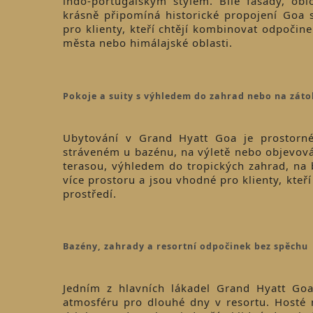
indo-portugalským stylem. Bílé fasády, oblo
krásně připomíná historické propojení Goa 
pro klienty, kteří chtějí kombinovat odpočine
města nebo himálajské oblasti.
Pokoje a suity s výhledem do zahrad nebo na zát
Ubytování v Grand Hyatt Goa je prostorné
stráveném u bazénu, na výletě nebo objevov
terasou, výhledem do tropických zahrad, na
více prostoru a jsou vhodné pro klienty, kteř
prostředí.
Bazény, zahrady a resortní odpočinek bez spěchu
Jedním z hlavních lákadel Grand Hyatt Goa
atmosféru pro dlouhé dny v resortu. Hosté m