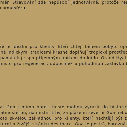
změr. Stravování zde nepůsobí jednotvárně, protože res
u atmosféru.
eré je ideální pro klienty, kteří chtějí během pobytu op
ná indickými tradicemi krásně doplňují tropické prostře
a památek je spa příjemným únikem do klidu. Grand Hyat
o místo pro regeneraci, odpočinek a pohodlnou zastávku
at Goa i mimo hotel. Hosté mohou vyrazit do historic
í atmosférou, na místní trhy, za plážemi severní Goa neb
oto skvělou základnou pro klienty, kteří nechtějí být 
turní a živější stránku destinace. Goa je pestrá, barevná