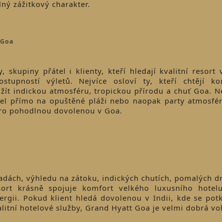
lný zážitkový charakter.
 Goa
 skupiny přátel i klienty, kteří hledají kvalitní resort
upností výletů. Nejvíce osloví ty, kteří chtějí ko
užít indickou atmosféru, tropickou přírodu a chuť Goa. N
hotel přímo na opuštěné pláži nebo naopak party atmosfér
a pro pohodlnou dovolenou v Goa.
radách, výhledu na zátoku, indických chutích, pomalých d
esort krásně spojuje komfort velkého luxusního hotel
nergii. Pokud klient hledá dovolenou v Indii, kde se pot
alitní hotelové služby, Grand Hyatt Goa je velmi dobrá vo