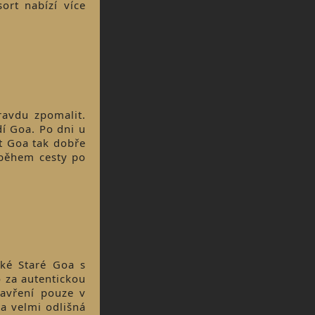
ort nabízí více
ravdu zpomalit.
dí Goa. Po dni u
t Goa tak dobře
 během cesty po
ké Staré Goa s
o za autentickou
zavření pouze v
 a velmi odlišná