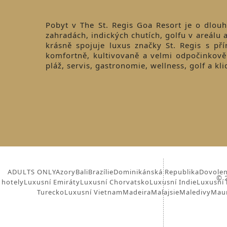
Pobyt v The St. Regis Goa Resort je o dlou
zahradách, indických chutích, golfu v areálu 
krásně spojuje luxus značky St. Regis s p
komfortně, kultivovaně a velmi odpočinkově
pláž, servis, gastronomie, wellness, golf a kl
ADULTS ONLY
Azory
Bali
Brazílie
Dominikánská Republika
Dovolen
© 2
hotely
Luxusní Emiráty
Luxusní Chorvatsko
Luxusní Indie
Luxusní 
Turecko
Luxusní Vietnam
Madeira
Malajsie
Maledivy
Maur