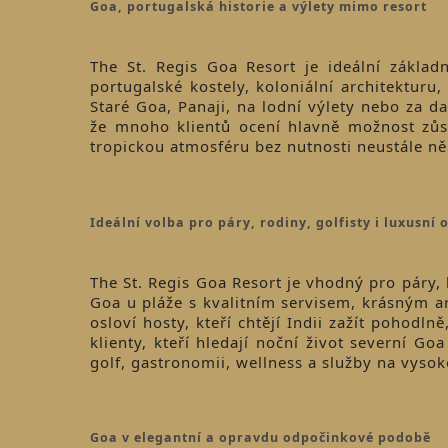
Goa, portugalská historie a výlety mimo resort
The St. Regis Goa Resort je ideální základ
portugalské kostely, koloniální architekturu,
Staré Goa, Panaji, na lodní výlety nebo za da
že mnoho klientů ocení hlavně možnost zůsta
tropickou atmosféru bez nutnosti neustále ně
Ideální volba pro páry, rodiny, golfisty i luxusní
The St. Regis Goa Resort je vhodný pro páry, lí
Goa u pláže s kvalitním servisem, krásným a
osloví hosty, kteří chtějí Indii zažít pohodl
klienty, kteří hledají noční život severní Goa
golf, gastronomii, wellness a služby na vysok
Goa v elegantní a opravdu odpočinkové podobě