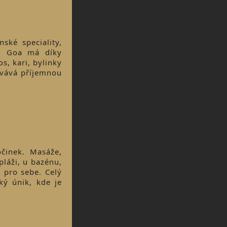
ské speciality,
í. Goa má díky
s, kari, bylinky
ovává příjemnou
očinek. Masáže,
pláži, u bazénu,
 pro sebe. Celý
ký únik, kde je