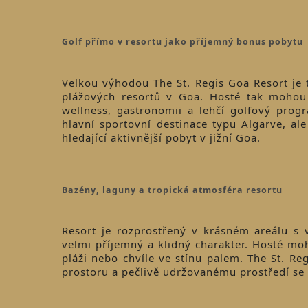
Golf přímo v resortu jako příjemný bonus pobytu
Velkou výhodou The St. Regis Goa Resort je 
plážových resortů v Goa. Hosté tak moho
wellness, gastronomii a lehčí golfový prog
hlavní sportovní destinace typu Algarve, al
hledající aktivnější pobyt v jižní Goa.
Bazény, laguny a tropická atmosféra resortu
Resort je rozprostřený v krásném areálu s 
velmi příjemný a klidný charakter. Hosté mo
pláži nebo chvíle ve stínu palem. The St. R
prostoru a pečlivě udržovanému prostředí s