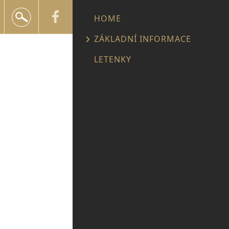
+420 602 552 624
HOME
info@snailtravel.cz
ZÁKLADNÍ INFORMACE
LETENKY