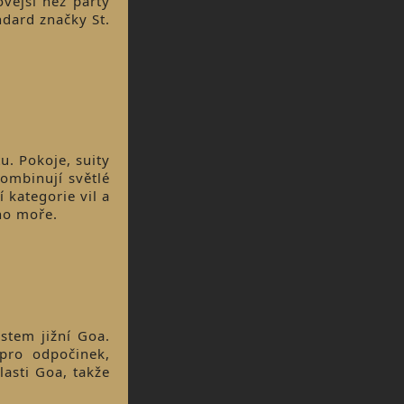
ovější než party
ndard značky St.
u. Pokoje, suity
kombinují světlé
 kategorie vil a
ého moře.
stem jižní Goa.
pro odpočinek,
asti Goa, takže