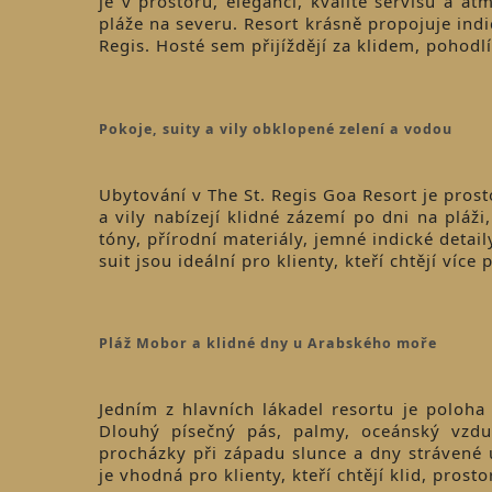
je v prostoru, eleganci, kvalitě servisu a a
pláže na severu. Resort krásně propojuje indi
Regis. Hosté sem přijíždějí za klidem, pohodl
Pokoje, suity a vily obklopené zelení a vodou
Ubytování v The St. Regis Goa Resort je prost
a vily nabízejí klidné zázemí po dni na pláž
tóny, přírodní materiály, jemné indické detail
suit jsou ideální pro klienty, kteří chtějí ví
Pláž Mobor a klidné dny u Arabského moře
Jedním z hlavních lákadel resortu je poloha
Dlouhý písečný pás, palmy, oceánský vzdu
procházky při západu slunce a dny strávené 
je vhodná pro klienty, kteří chtějí klid, pros