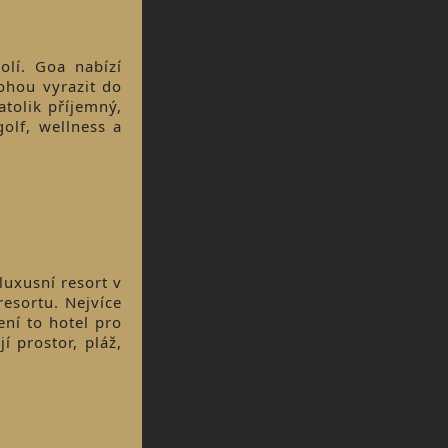
olí. Goa nabízí
mohou vyrazit do
atolik příjemný,
olf, wellness a
 luxusní resort v
esortu. Nejvíce
ení to hotel pro
í prostor, pláž,