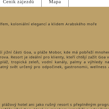
Ceník zájezdů
Mapa
olfem, koloniální elegancí a klidem Arabského moře
jší jižní části Goa, u pláže Mobor, kde má pobřeží mnoh
va. Resort je ideální pro klienty, kteří chtějí zažít Goa 
pláž, tropická zeleň, vodní kanály, palmy a výhledy 
statný svět určený pro odpočinek, gastronomii, wellness
ý plážový hotel ani jako rušný resort s přeplněným progr