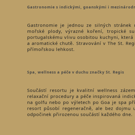
Gastronomie s indickými, goanskými i mezinárod
Gastronomie je jednou ze silných stránek 
mořské plody, výrazné koření, tropické s
portugalskému vlivu osobitou kuchyni, která s
a aromatické chutě. Stravování v The St. Re
přímořskou lehkost.
Spa, wellness a péče v duchu značky St. Regis
Součástí resortu je kvalitní wellness zázem
relaxační procedury a péče inspirovaná indic
na golfu nebo po výletech po Goa je spa př
resort působí regeneračně, ale bez dojmu u
odpočinek přirozenou součástí každého dne.