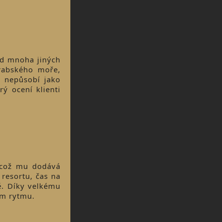
od mnoha jiných
rabského moře,
e nepůsobí jako
ý ocení klienti
, což mu dodává
resortu, čas na
ě. Díky velkému
ém rytmu.