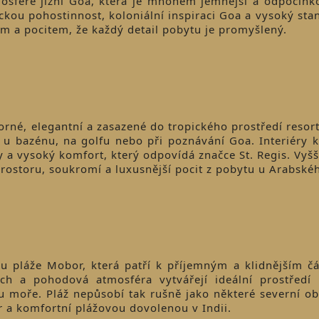
tmosféře jižní Goa, která je mnohem jemnější a odpočink
ckou pohostinnost, koloniální inspiraci Goa a vysoký sta
ím a pocitem, že každý detail pobytu je promyšlený.
orné, elegantní a zasazené do tropického prostředí resort
i, u bazénu, na golfu nebo při poznávání Goa. Interiéry 
y a vysoký komfort, který odpovídá značce St. Regis. Vyšší
ce prostoru, soukromí a luxusnější pocit z pobytu u Arabsk
 u pláže Mobor, která patří k příjemným a klidnějším čá
ch a pohodová atmosféra vytvářejí ideální prostředí 
u moře. Pláž nepůsobí tak rušně jako některé severní obl
tor a komfortní plážovou dovolenou v Indii.