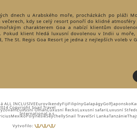
hých dnech u Arabského moře, procházkách po pláži Mo
a večerech, kdy se celý resort ponoří do klidné atmosféry 
římořským charakterem Goa a nabízí klientům dovoleno
. Pokud klient hledá luxusní dovolenou v Indii u moře,
id, The St. Regis Goa Resort je jedna z nejlepších voleb v 
á ALL INCLUSIVE
Eurovíkendy
Fiji
Filipíny
Galapágy
Golf
Japonsko
Ka
014 Copyright Snail Travel
lyžování
Luxusní Omán
Luxusní Řecko
Luxusní safari
Luxusní Střed
International a.s.
icius
Mexiko
Polynésie
Seychelly
Snail Travel
Srí Lanka
Tanzánie
Thaj
Vytvořilo: