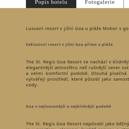
Popis hotelu
Fotogalerie
Luxusní resort v jižní Goa u pláže Mobor s g
Exkluzivní resort v jižní Goa přímo u pláže
The St. Regis Goa Resort se nachází v klidně
elegantnější atmosféru než rušnější sever ostro
a velmi komfortní podobě. Dlouhá písečná 
vytvářejí prostředí, které působí jako samo
vody.
Goa v nejluxusnější a nejklidnější podobě
The St. Regis Goa Resort nepůsobí jako běžn