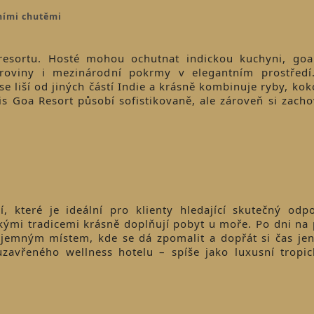
ními chutěmi
resortu. Hosté mohou ochutnat indickou kuchyni, goan
uroviny i mezinárodní pokrmy v elegantním prostřed
e liší od jiných částí Indie a krásně kombinuje ryby, koko
gis Goa Resort působí sofistikovaně, ale zároveň si zach
í, které je ideální pro klienty hledající skutečný odp
kými tradicemi krásně doplňují pobyt u moře. Po dni na 
íjemným místem, kde se dá zpomalit a dopřát si čas jen
zavřeného wellness hotelu – spíše jako luxusní tropic