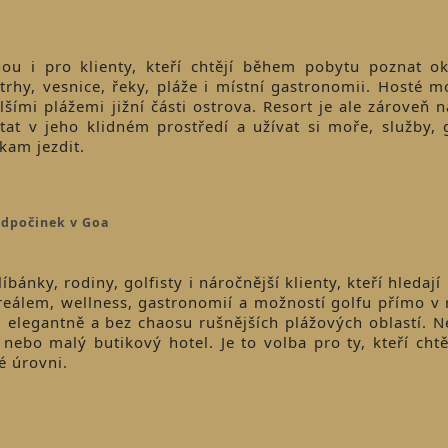
nou i pro klienty, kteří chtějí během pobytu poznat ok
 trhy, vesnice, řeky, pláže i místní gastronomii. Hosté 
lšími plážemi jižní části ostrova. Resort je ale zároveň n
t v jeho klidném prostředí a užívat si moře, služby, g
kam jezdit.
 odpočinek v Goa
bánky, rodiny, golfisty i náročnější klienty, kteří hledají
reálem, wellness, gastronomií a možností golfu přímo v r
ně, elegantně a bez chaosu rušnějších plážových oblastí. N
 nebo malý butikový hotel. Je to volba pro ty, kteří chtěj
é úrovni.