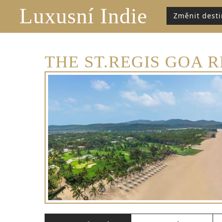
Luxusní Indie
Změnit desti
THE ST.REGIS GOA R