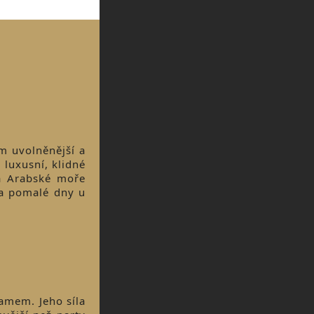
em uvolněnější a
v luxusní, klidné
na Arabské moře
 a pomalé dny u
amem. Jeho síla